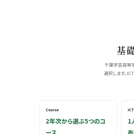
基
千葉学芸高等学
選択します。I
Course
ICT
2年次から選ぶ5つのコ
1
ース
布