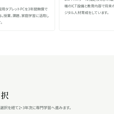
端のICT設備と教育内容で将来
習用タブレットPCを3年間無償で
ジタル人材育成をしています。
与。授業、課題、家庭学習に活用し
。
選択
選択を経て2・3年次に専門学習へ進みます。