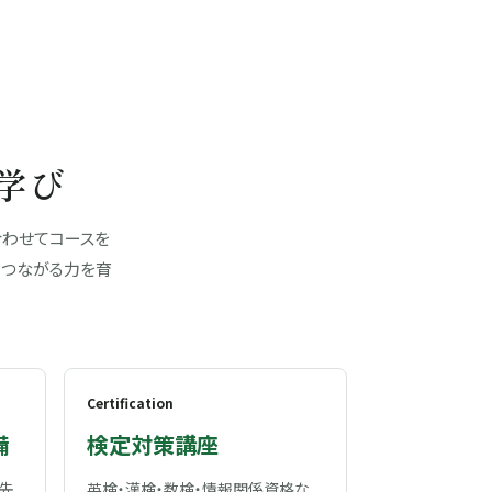
学び
合わせてコースを
もつながる力を育
Certification
備
検定対策講座
最先
英検・漢検・数検・情報関係資格な